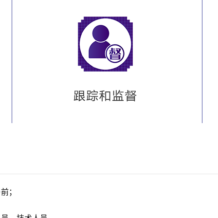
售前；
；