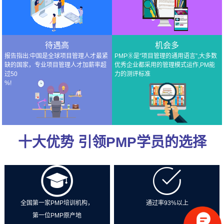
待遇高
机会多
报告指出:中国是全球项目管理人才最紧
PMP⑧是"项目管理的通用语言”,大多数
缺的国家，专业项目管理人才加薪率超
优秀企业都采用的管理模式运作,PM能
过50
力的测评标准
%!
十大优势 引领PMP学员的选择
全国第一家PMP培训机构，
通过率93%以上
第一位PMP原产地