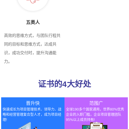
系统学习项目管理知识的项目经
理，有了这个证书，您就多了一
个＂敲门砖＂！
五类人
高效的思维方式，与团队行程共
同的目标和思维方式，达成共
识，成功交付时，提升沟通能
力。
证书的4大好处
晋升快
范围广
快速成长为项目管理技术、领导力、战
全球190多个国家通用，世界80%优秀
略和经营管理复合型人才，成为项目经
企业的入职门槛，企业项目管理团队
理!
95%以上成员持有!