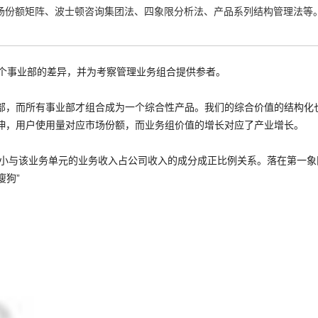
场份额
矩
阵、波士顿咨询集团法、四象限分析法、产品系列结构管理法等
各个事业部的差异，并为考察管理业务组合提供参者。
部，而所有事业部才组合成为一个综合性产品。我们的综合价值的结构化也
伸，用户使用量对应市场份额，而业务组价值的增长对应了产业增长。
小与该业务单元的业务收入占公司收入的成分成正比例关系。落在第一象限的
瘦狗”