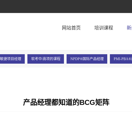
！
网站首页
培训课程
新
P®敏捷项目经理
软考中/高项的课程
NPDP®国际产品经理
PMI-PB
产品经理都知道的BCG矩阵