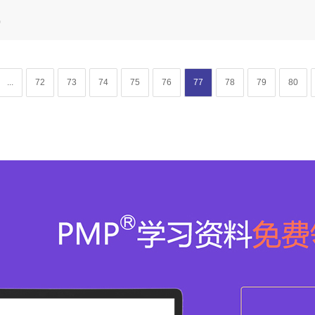
0
...
72
73
74
75
76
77
78
79
80