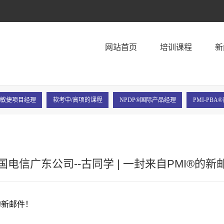
！
网站首页
培训课程
新
P®敏捷项目经理
软考中/高项的课程
NPDP®国际产品经理
PMI-PB
国电信广东公司--古同学 | 一封来自PMI®的新
I的新邮件！