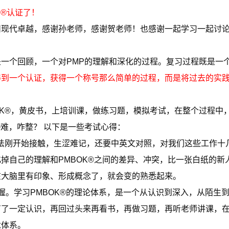
P®认证了！
现代卓越，感谢孙老师，感谢贺老师！也感谢一起学习一起讨论的同
一个回顾，一个对PMP的理解和深化的过程。复习过程既是一
得到一个认证，获得一个称号那么简单的过程，而是将过去的实
BOK®，黄皮书，上培训课，做练习题，模拟考试，在整个过程
®难，咋整？ 以下是一些考试心得：
和说法刚开始接触，生涩难记，还要中英文对照，对我们这些工作
掉自己的理解和PMBOK®之间的差异、冲突，比一张白纸的新
在大脑里有印象、形成概念了，就会变的熟悉起来。
握。学习PMBOK®的理论体系，是一个从认识到深入，从陌生
有了一定认识，再回过头来再看书，再做习题，再听老师讲课，
念体系。