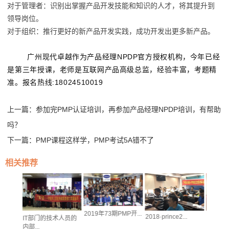
对于管理者：识别出掌握产品开发技能和知识的人才，将其提升到
领导岗位。
对于组织：推行更好的新产品开发实践，成功开发出更多新产品。
广州现代卓越作为产品经理NPDP官方授权机构，今年已经
是第三年授课，老师是互联网产品高级总监，经验丰富，考题精
准。报名热线:18024510019
上一篇：
参加完PMP认证培训，再参加产品经理NPDP培训，有帮助
吗？
下一篇：
PMP课程这样学，PMP考试5A错不了
相关推荐
2019年73期PMP开...
2018·prince2...
IT部门的技术人员的
广州银行
经理
内部...
及人力...