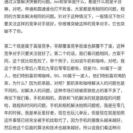
通过汉堡解决快餐的问题。iso和安卓是什么，都是什么就是平台
嘛，对吧，申通和圆通谁也打不败谁，大家都是用相同的问题，相
同的方案去解决相同的问题。针对于这种情况下，一般情况下你只
要关注这样的竞争对手就好，你很难突破这样的竞争对手，它也突
破不了你。
第二个就是属于直接竞争，非颠覆谁竞争就谁也颠覆不了谁，这种
竞争对手只要关注就好了。第二个的话，我们看问题相同，方案不
同，这个就比较危险了，举个例子，比如说牛奶和咖啡，对吧，我
这个学员七零后八零后九零后零零后都有，但是70、80属于一波
人，他们特别喜欢喝咖啡，90、00属于一波人，他们特别喜欢喝奶
茶，为什么？因为奶茶甜，对吧？那奶茶和咖啡解决人的问题也是
不同的。对解决人的问题，这种市场已经被高铁抢占的差不多了，
再往下我们看，手机和相机，高铁和飞机解决的就是路程的问题
哈，路程和时间的问题，手机和相机解决拍照问题呢，我是在零几
年的时候，我是单反爱好者，现在也玩儿单反，但是现在就是拍照
这件事情已经完全被手机给取代了，因为手机的摄像头越来越好，
然后他这个后面的算法和技术也越来越好。所以说我们看这种问