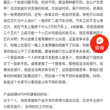
最后一个就是问题不同，时间不同，那这两种都不同，怎么产生竞
争？往往就是针对资源的形成，比如说时间，客户的时间，资源还
有一些用途的时间，还有一些真正的一些自然资源，举例子比如说
现在芯片为什么涨价？一是挖矿二是汽车对吧，汽车之前不怎么用
芯片，现在汽车上像那个什么2万的汽车上，4块屏幕，你说他得用
几个芯片？之前可能一个小芯片性能低的就可以，现在用要用四个
芯片对吧！所以说像王者荣耀和什么抖音，这是竞争关系，举个例
子，你晚上在家打一晚上王者荣耀你就刷不了抖音，你刷一晚上抖
音你就玩儿不了王者荣耀。健身和旅行怎么是竞争关系呢，比如说
一个家庭或者一个人的年度可支配收入是多少，他如果这个钱他去
买了一款新手机，或者是报了一个健身房，那他就没法去旅行，如
果他去旅行，他就没法再买新手机了，这就是四维竞争，那我们竞
争的时候我们就要这四个，然后每一个有不同的金融策略，对吧，
就是这个大家可以看到是占有不同的资源。
产品经理NPDP的课程的好处：
对于个人：熟练掌握新产品开发的原理与最佳实践，实现专业提升
与薪资提升， 获得新的工作机会。