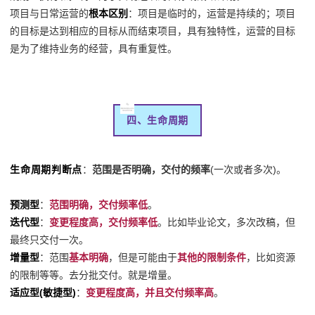
项目与日常运营的
根本区别
：项目是临时的，运营是持续的；项目
的目标是达到相应的目标从而结束项目，具有独特性，运营的目标
是为了维持业务的经营，具有重复性。
四、生命周期
生命周期判断点
：
范围是否明确，交付的频率
(一次或者多次)。
预测型
：
范围
明确
，交付频率
低
。
迭代型
：
变更程度
高
，交付频率
低
。比如毕业论文，多次改稿，但
最终只交付一次。
增量型
：范围
基本明确
，但是可能由于
其他的限制条件
，比如资源
的限制等等。去分批交付。就是增量。
适应型(敏捷型)
：
变更程度
高
，并且交付频率
高
。