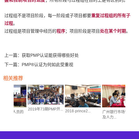
握和控制项目的进度
；所有阶段与过程组在目的上是有区别的。
过程组不是项目阶段，每一阶段或子项目都要
重复过程组的所有子
过程
。
过程组是项目管理中经历的
程序
；项目阶段是项目
处在某个时期
。
上一篇：
获取PMP认证能获得哪些好处
下一篇：
PMP®认证为何如此受重视
相关推荐
2019年73期PMP开...
2018·prince2...
术人员的
广州银行市场营销部
及人力...