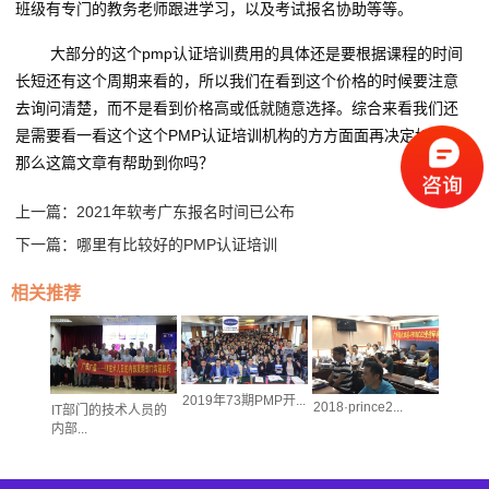
班级有专门的教务老师跟进学习，以及考试报名协助等等。
大部分的这个pmp认证培训费用的具体还是要根据课程的时间
长短还有这个周期来看的，所以我们在看到这个价格的时候要注意
去询问清楚，而不是看到价格高或低就随意选择。综合来看我们还
是需要看一看这个这个PMP认证培训机构的方方面面再决定如何。
那么这篇文章有帮助到你吗？
上一篇：
2021年软考广东报名时间已公布
下一篇：
哪里有比较好的PMP认证培训
相关推荐
2019年73期PMP开...
2018·prince2...
IT部门的技术人员的
广州银
项目经理
内部...
及人力..