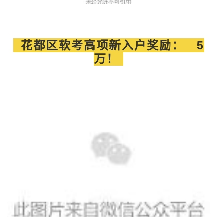
花都
区软考高项新入户奖励： 5
万！