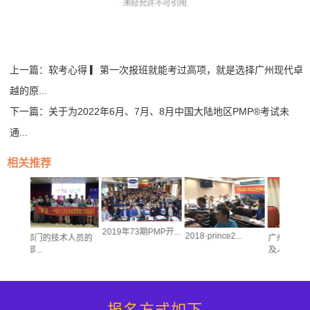
上一篇：
软考心得 ▎第一次报班就能考过高项，就是选择广州现代卓
越的原...
下一篇：
关于为2022年6月、7月、8月中国大陆地区PMP®考试未
通...
相关推荐
2019年73期PMP开...
2018·prince2...
术人员的
广州银行市场营销部
及人力...
报名方式如下