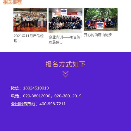
相关推荐
gMP
开心的油麻山徒步
2021年11月产品经
企业内训——项目管
NPD
理...
理最佳...
课堂...
报名方式如下
微信：18024510019
电话：020-38012006，020-38012019
全国服务热线：400-998-7211