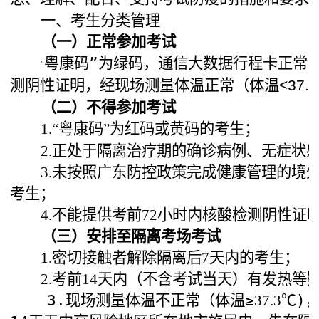
一、考生分类管理
（一）
正常参加考试
粤康码”
为绿码，通信大数据行程卡正常
“
测阴性证明，经现场测量体温正常（体温
<37.
（二）不得参加考试
1.“
粤康码”为红码或黄码的考生；
2.正处于隔离治疗期的确诊病例、无症状
3.未按照广东防控政策完成健康管理的境
考生；
4.不能提供考前
72
小时内核酸检测阴性证
（三）安排至隔离考场考试
1.密切接触者解除隔离后7天内的考生；
2.考前14天内（不含考试当天）有发热等
3.现场测量体温不正常（体温≥
℃)
37.3