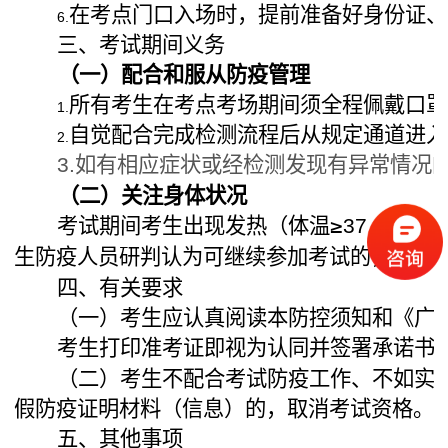
在考点门口入场时，提前准备好身份证、
6.
三、考试期间义务
（一）配合和服从防疫管理
所有考生在考点考场期间须全程佩戴口罩
1.
自觉配合完成检测流程后从规定通道进入
2.
如有相应症状或经检测发现有异常情况
3.
（二）关注身体状况
考试期间考生出现发热（体温≥
）
、
37.3℃
生防疫人员研判认为可继续参加考试的，安排
四、有关要求
（一）考生应认真阅读本防控须知和《广
考生打印准考证即视为认同并签署承诺书
（二）考生不配合考试防疫工作、不如实
假防疫证明材料（信息）的，取消考试资格。
五、其他事项