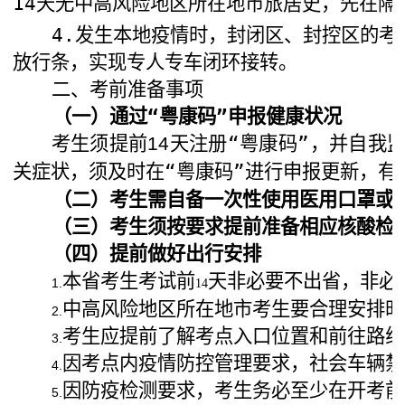
14天无中高风险地区所在地市旅居史，先在隔
4.发生本地疫情时，封闭区、封控区的考
放行条，实现专人专车闭环接转。
二、考前准备事项
（一）通过
“粤康码”
申报健康状况
考生须提前
天
注册“粤康码”，并自我
14
关症状，须及时在“粤康码”进行申报更新，
（
二
）考生需自备一次性使用医用
口罩或
（
三
）
考生须
按要求
提前
准备相应核酸检
（
四
）提前做好出行安排
本省考生考试前
天非必要不出省，非必
1.
14
中高风险地区所在地市考生要合理安排时
2.
考生应提前了解考点入口位置和前往路线
3.
因考点内疫情防控管理要求，社会车辆禁
4.
因防疫检测要求，考生务必至少在开考前
5.