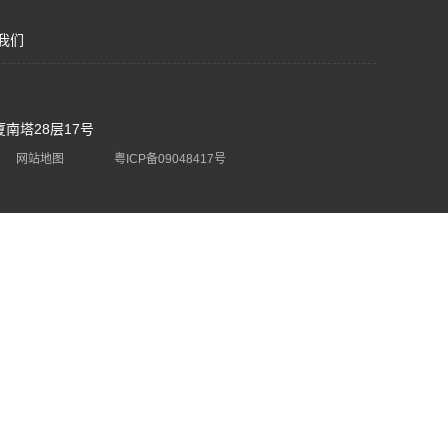
我们
南塔28层17号
网站地图
粤ICP备09048417号